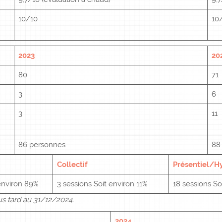
10/10
10
2023
20
80
71
3
6
3
11
86 personnes
88
Collectif
Présentiel/H
 environ 89%
3 sessions Soit environ 11%
18 sessions So
s tard au 31/12/2024.
2024