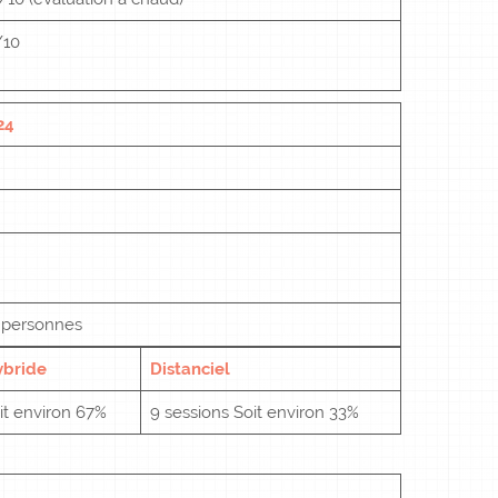
/10
24
 personnes
ybride
Distanciel
it environ 67%
9 sessions Soit environ 33%