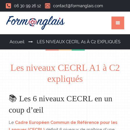
06 30 99 26 12
contact@formanglais.com
Accueil
LES NIVEAUX CECRL A1 À C2 EXPLIQUÉS
Les niveaux CECRL A1 à C2
expliqués
📚 Les 6 niveaux CECRL en un
coup d’œil
Le
Cadre Européen Commun de Référence pour les
Langues (CECRL)
définit 6 niveaux de maîtrise d’une