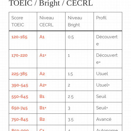
TOEIC / Bright / CECRL
Score
Niveau
Niveau
Profil
TOEIC
CECRL
Bright
120-165
A1
0.5
Découvert
e
170-220
A1+
1
Découvert
e+
225-385
A2
1.5
Usuel
390-545
A2+
2
Usuel+
550-645
B1
2.5
Seuil
650-745
B1+
3
Seuil+
750-845
B2
3.5
Avancé
850-900
C1
4
Autonome