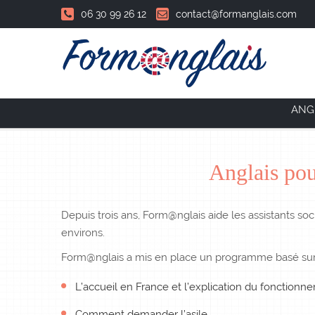
06 30 99 26 12
contact@formanglais.com
Accueil
ANG
Anglais pour
Depuis trois ans, Form@nglais aide les assistants soc
environs.
Form@nglais a mis en place un programme basé sur 
L’accueil en France et l’explication du fonctionn
Comment demander l’asile