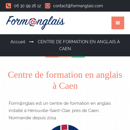
06 30 99 26 12
contact@formanglais.com
Accueil
CENTRE DE FORMATION EN ANGLAIS À
CAEN
Centre de formation en anglais
à Caen
Form@nglais est un centre de formation en anglais
installé à Hérouville-Saint-Clair, près de Caen,
Normandie depuis 2014.