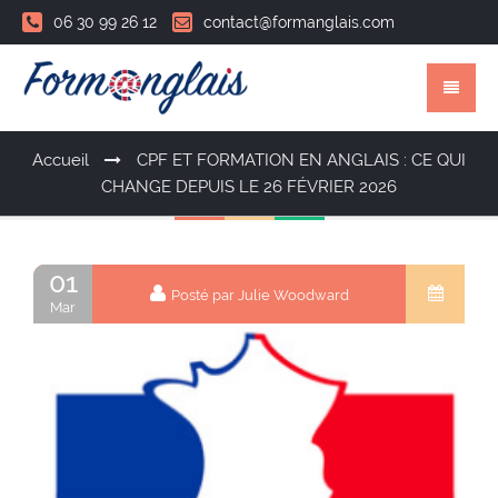
06 30 99 26 12
contact@formanglais.com
Accueil
CPF ET FORMATION EN ANGLAIS : CE QUI
CHANGE DEPUIS LE 26 FÉVRIER 2026
01
Posté par Julie Woodward
Mar