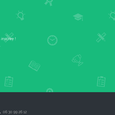
nscrire !
.
06 30 99 26 12