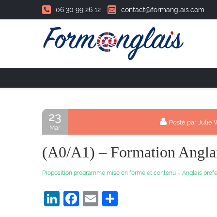
06 30 99 26 12
contact@formanglais.com
Accueil
23
Posté par Juli
Mar
(A0/A1) – Formation Anglai
Proposition programme mise en forme et contenu – Anglais profe
LinkedIn
Facebook
Email
Partager