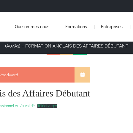
Qui sommes nous…
Formations
Entreprises
(A0/A1) – FORMATION ANGLAIS DES AFFAIRES DÉBUTANT
e Woodward
s des Affaires Débutant
ssionnel A0 A1 validé
Télécharger