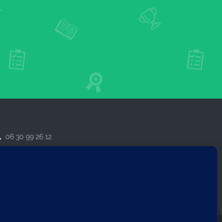
.
06 30 99 26 12
contact@formanglais.com
14210 Herouville-Saint-Clair
IRET : 79921162800018