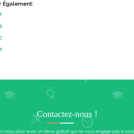
er Également:
T
S
 C
P
Contactez-nous !
z-nous pour avoir un devis gratuit qui ne vous engage pas à vous i