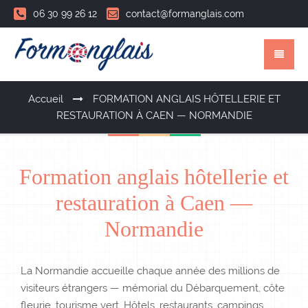
06 30 99 26 12
contact@formanglais.com
Accueil
FORMATION ANGLAIS HÔTELLERIE ET
RESTAURATION À CAEN — NORMANDIE
Formation anglais hôtellerie et
restauration à Caen —
Normandie
La Normandie accueille chaque année des millions de
visiteurs étrangers — mémorial du Débarquement, côte
fleurie, tourisme vert. Hôtels, restaurants, campings,