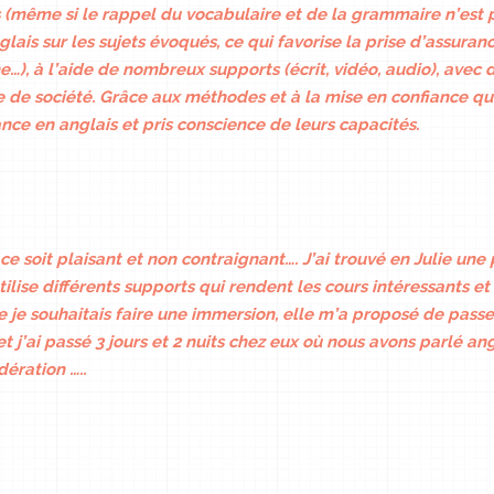
s (même si le rappel du vocabulaire et de la grammaire n’est p
is sur les sujets évoqués, ce qui favorise la prise d’assuran
…), à l’aide de nombreux supports (écrit, vidéo, audio), avec d
e de société. Grâce aux méthodes et à la mise en confiance qu
ce en anglais et pris conscience de leurs capacités.
e soit plaisant et non contraignant…. J’ai trouvé en Julie une
utilise différents supports qui rendent les cours intéressant
je souhaitais faire une immersion, elle m’a proposé de passer
’ai passé 3 jours et 2 nuits chez eux où nous avons parlé angl
dération …..