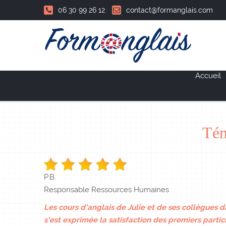
06 30 99 26 12
contact@formanglais.com
Accueil
Tém
P.B.
Responsable Ressources Humaines
Les cours d’anglais de Julie et de ses collègues 
s’est exprimée la satisfaction des premiers partic