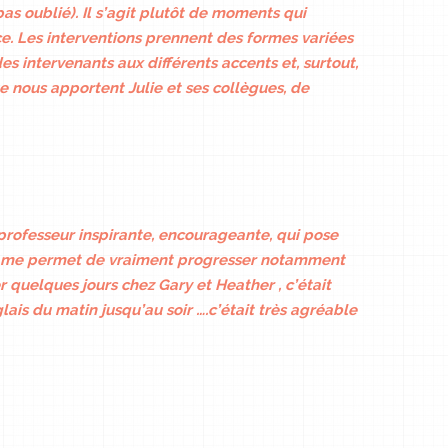
as oublié). Il s’agit plutôt de moments qui
ce. Les interventions prennent des formes variées
es intervenants aux différents accents et, surtout,
e nous apportent Julie et ses collègues, de
 professeur inspirante, encourageante, qui pose
s et me permet de vraiment progresser notamment
 quelques jours chez Gary et Heather , c’était
ais du matin jusqu’au soir ….c’était très agréable