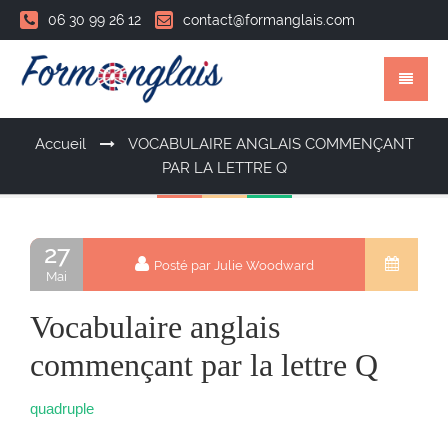
06 30 99 26 12
contact@formanglais.com
Accueil
VOCABULAIRE ANGLAIS COMMENÇANT
PAR LA LETTRE Q
27
Posté par Julie Woodward
Mai
Vocabulaire anglais
commençant par la lettre Q
quadruple