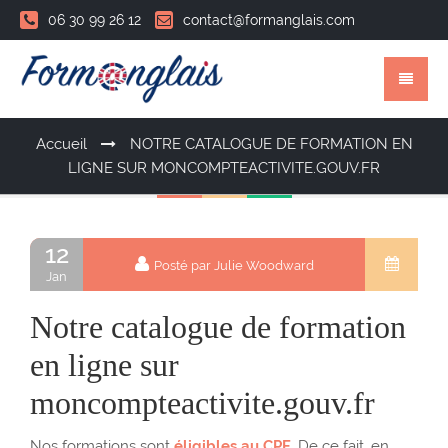
06 30 99 26 12
contact@formanglais.com
Accueil
NOTRE CATALOGUE DE FORMATION EN
LIGNE SUR MONCOMPTEACTIVITE.GOUV.FR
12
Posté par Julie Woodward
Jan
Notre catalogue de formation
en ligne sur
moncompteactivite.gouv.fr
Nos formations sont
éligibles au CPF
, De ce fait, en