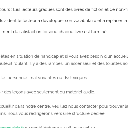
cours : Les lecteurs gradués sont des livres de fiction et de non-
ls aident le lecteur à développer son vocabulaire et à replacer la
timent de satisfaction lorsque chaque livre est terminé.
 êtes en situation de handicap et si vous avez besoin d’un accuei
uteuil roulant, il y a des rampes, un ascenseur et des toilettes ac
les personnes mal voyantes ou dyslexiques.
oir des leçons avec seulement du matériel audio.
ueillir dans notre centre, veuillez nous contacter pour trouver l
s, nous vous redirigerons vers une structure dédiée.
ormanglais.fr