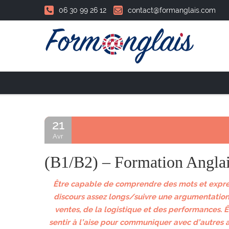
06 30 99 26 12
contact@formanglais.com
Accueil
21
Avr
(B1/B2) – Formation Anglais
Être capable de comprendre des mots et expres
discours assez longs/suivre une argumentation c
ventes, de la logistique et des performances. Ê
sentir à l’aise pour communiquer avec d’autres 