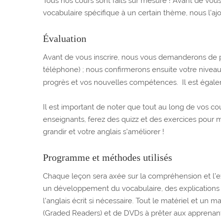
Tous nos cours sont faits sur mesure ! Avant de vous
vocabulaire spécifique à un certain thème, nous l’a
Évaluation
Avant de vous inscrire, nous vous demanderons de pa
téléphone) ; nous confirmerons ensuite votre niveau 
progrès et vos nouvelles compétences. Il est égaleme
Il est important de noter que tout au long de vos co
enseignants, ferez des quizz et des exercices pour m
grandir et votre anglais s’améliorer !
Programme et méthodes utilisés
Chaque leçon sera axée sur la compréhension et l’ex
un développement du vocabulaire, des explications et
l’anglais écrit si nécessaire. Tout le matériel et u
(Graded Readers) et de DVDs à prêter aux apprenant