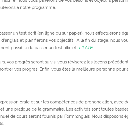
 inscrire, nous vous parlerons de vos besoins et objectifs person
jouterons à notre programme.
sser un test écrit (en ligne ou sur papier), nous effectuerons ég
d’anglais et planifierons vos objectifs. À la fin du stage, nous 
nt possible de passer un test officiel :
LILATE
.
urs, vos progrès seront suivis, vous réviserez les leçons précéden
ontrer vos progrès. Enfin, vous êtes la meilleure personne pour 
pression orale et sur les compétences de prononciation, avec des 
 une pratique de la grammaire. Les activités sont toutes basées s
n manuel de cours seront fournis par Form@nglais. Nous disposons
s.