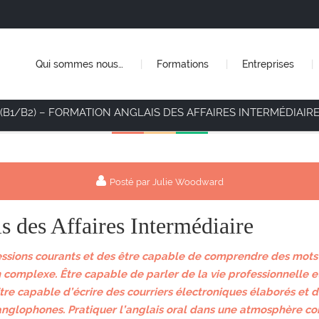
Qui sommes nous…
Formations
Entreprises
(B1/B2) – FORMATION ANGLAIS DES AFFAIRES INTERMÉDIAIR
Posté par Julie Woodward
 des Affaires Intermédiaire
sions courants et des être capable de comprendre des mots 
omplexe. Être capable de parler de la vie professionnelle et d
tre capable d’écrire des courriers électroniques élaborés et de
anglophones. Pratiquer l’anglais oral dans une atmosphère co