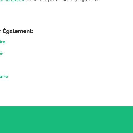
ou par téléphone au 06 30 99 26 12
er Également:
ire
cé
aire