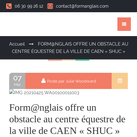
06 30 99 26 12
contact@formanglais.com
Accueil
FORM@NGLAIS OFFRE UN OBSTACLE AU
CENTRE ÉQUESTRE DE LA VILLE DE CAEN « SHUC »
07
Posté par Julie Woodward
Mai
Form@nglais offre un
obstacle au centre équestre de
la ville de CAEN « SHUC »