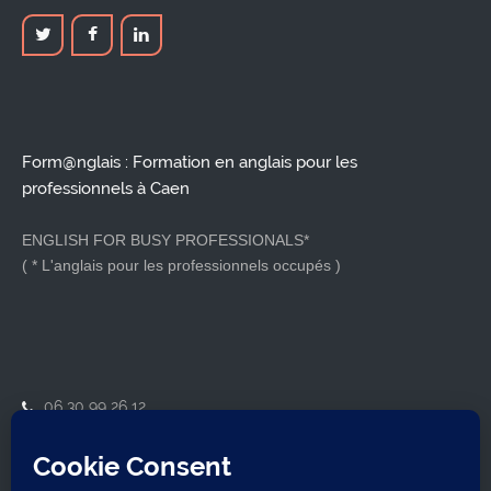
Form@nglais : Formation en anglais pour les
professionnels à Caen
ENGLISH FOR BUSY PROFESSIONALS*
( * L'anglais pour les professionnels occupés )
06 30 99 26 12
contact@formanglais.com
14210 Herouville-Saint-Clair
SIRET : 79921162800018