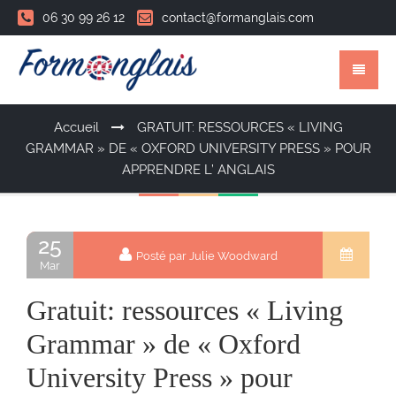
06 30 99 26 12
contact@formanglais.com
Accueil
GRATUIT: RESSOURCES « LIVING
GRAMMAR » DE « OXFORD UNIVERSITY PRESS » POUR
APPRENDRE L’ ANGLAIS
25
Posté par Julie Woodward
Mar
Gratuit: ressources « Living
Grammar » de « Oxford
University Press » pour