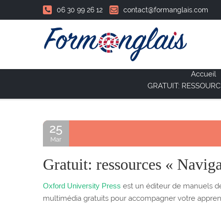
06 30 99 26 12
contact@formanglais.com
Accueil
GRATUIT: RESSOURC
25
Mar
Gratuit: ressources « Naviga
Oxford University Press
est un éditeur de manuels de 
multimédia gratuits pour accompagner votre apprent