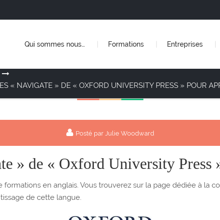
Qui sommes nous…
Formations
Entreprises
ES « NAVIGATE » DE « OXFORD UNIVERSITY PRESS » POUR AP
Posté par Julie Woodward
te » de « Oxford University Press 
formations en anglais. Vous trouverez sur la page dédiée à la co
issage de cette langue.