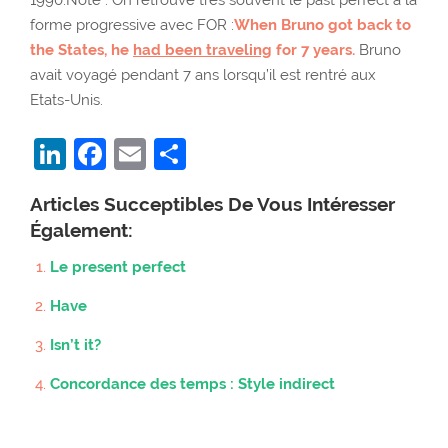
1990.Note : On retrouve très souvent le past perfect à la
forme progressive avec FOR :
When Bruno got back to
the States, he
had been traveling
for 7 years.
Bruno
avait voyagé pendant 7 ans lorsqu’il est rentré aux
Etats-Unis.
LinkedIn
Facebook
Email
Partager
Articles Succeptibles De Vous Intéresser
Également:
Le present perfect
Have
Isn’t it?
Concordance des temps : Style indirect