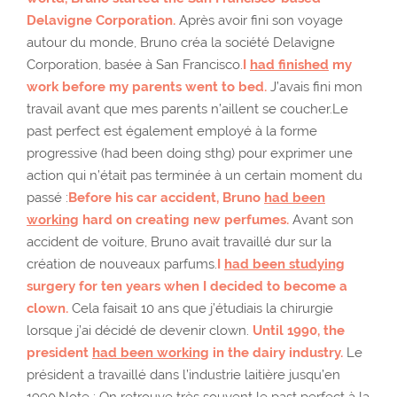
Delavigne Corporation.
Après avoir fini son voyage
autour du monde, Bruno créa la société Delavigne
Corporation, basée à San Francisco.
I
had finished
my
work before my parents went to bed.
J’avais fini mon
travail avant que mes parents n’aillent se coucher.Le
past perfect est également employé à la forme
progressive (had been doing sthg) pour exprimer une
action qui n’était pas terminée à un certain moment du
passé :
Before his car accident, Bruno
had been
working
hard on creating new perfumes.
Avant son
accident de voiture, Bruno avait travaillé dur sur la
création de nouveaux parfums.
I
had been studying
surgery for ten years when I decided to become a
clown.
Cela faisait 10 ans que j’étudiais la chirurgie
lorsque j’ai décidé de devenir clown.
Until 1990, the
president
had been working
in the dairy industry.
Le
président a travaillé dans l’industrie laitière jusqu’en