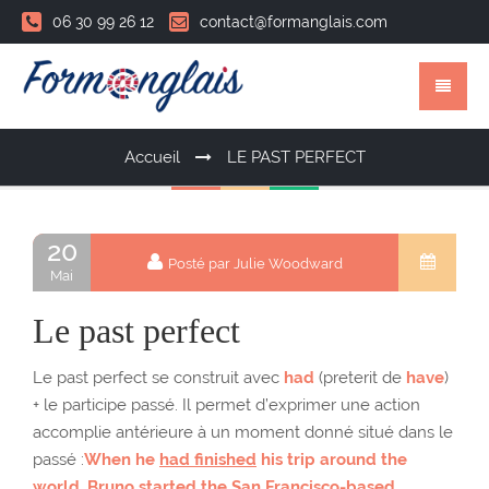
06 30 99 26 12
contact@formanglais.com
Accueil
LE PAST PERFECT
20
Posté par Julie Woodward
Mai
Le past perfect
Le past perfect se construit avec
had
(preterit de
have
)
+ le participe passé. Il permet d’exprimer une action
accomplie antérieure à un moment donné situé dans le
passé :
When he
had finished
his trip around the
world, Bruno started the San Francisco-based