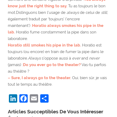
know just the right thing to say.
Tu as toujours le bon
mot.Distinguons bien l’usage de
always
de celui de
still
,
également traduit par ‘toujours’ (‘encore
maintenant’) :
Horatio always smokes his pipe in the
lab.
Horatio fume constamment la pipe dans son
laboratoire.
Horatio still smokes his pipe in the lab.
Horatio est
toujours (ou encore) en train de fumer la pipe dans le
laboratoire.
Always
s’oppose aussi à
ever
and
never
(jamais) :
Do you ever go to the theater?
Vas-tu parfois
au théâtre ?
– Sure, I always go to the theater.
Oui, bien sûr, je vais
tout le temps au théâtre.
LinkedIn
Facebook
Email
Partager
Articles Succeptibles De Vous Intéresser