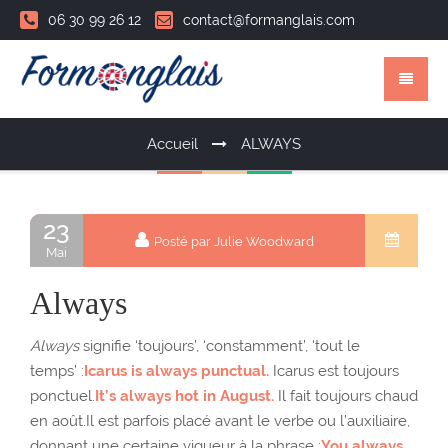
06 30 99 26 12
contact@formanglais.com
Accueil
ALWAYS
23
Posté par Julie Woodward
Mai
Always
Always
signifie ‘toujours’, ‘constamment’, ‘tout le
temps’ :
Icarus is always punctual.
Icarus est toujours
ponctuel.
It’s always hot in August.
Il fait toujours chaud
en août.Il est parfois placé avant le verbe ou l’auxiliaire,
donnant une certaine vigueur à la phrase :
You always