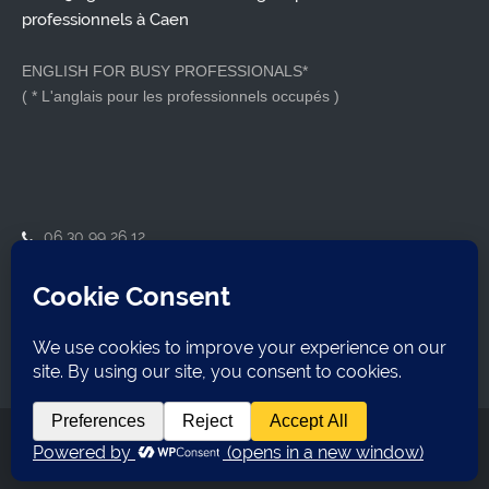
professionnels à Caen
ENGLISH FOR BUSY PROFESSIONALS*
( * L'anglais pour les professionnels occupés )
06 30 99 26 12
contact@formanglais.com
14210 Herouville-Saint-Clair
SIRET : 79921162800018
Formanglais
2026 Tous droits réservés. Webdesign
Tony Oheix
Mentions légales
Politique de confidentialités