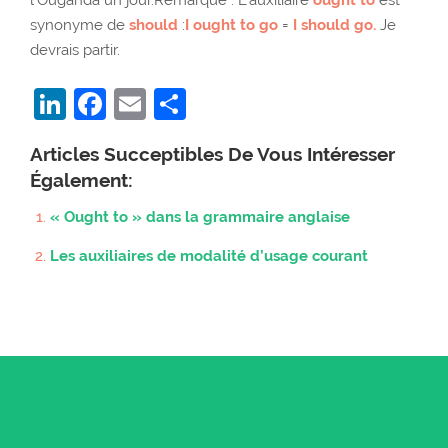
l’Ouganda un jour.Remarque : L’auxiliaire
ought to
est
synonyme de
should
:
I ought to go
=
I should go.
Je
devrais partir.
LinkedIn
Facebook
Email
Partager
Articles Succeptibles De Vous Intéresser
Également:
« Ought to » dans la grammaire anglaise
Les auxiliaires de modalité d’usage courant