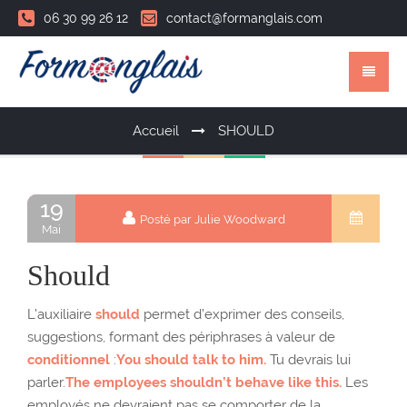
06 30 99 26 12
contact@formanglais.com
Accueil
SHOULD
19
Posté par Julie Woodward
Mai
Should
L’auxiliaire
should
permet d’exprimer des conseils,
suggestions, formant des périphrases à valeur de
conditionnel
:
You should talk to him.
Tu devrais lui
parler.
The employees shouldn’t behave like this.
Les
employés ne devraient pas se comporter de la