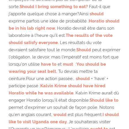
sorte.
Should I bring something to eat?
Faut-il que
j’apporte quelque chose à manger?Ainsi
should
exprime parfois une idée de probabilité :
Horatio should
be in his lab right now.
Horatio devrait être dans son
laboratoire à l’heure qu’il est.
The results of the vote
should satisfy everyone.
Les résultats du vote
devraient satisfaire tout le monde.
Should
peut exprimer
l’obligation, le devoir, mais l’impératif est moins fort que
lorsqu’on utilise
have to
et
must
:
You should be
wearing your seat belt.
Tu devrais mettre ta
ceinture.Pour une action passée…
should
+ ‘have’ +
participe passé :
Kalvin Krime should have hired
Horatio while he was available.
Kalvin Krime aurait dû
engager Horatio lorsqu’il était disponible.
Should like to
permet d’exprimer un souhait de façon polie. Notons
qu’en anglais courant,
would
est plus fréquent.
I should
like to visit Uganda one day.
Je souhaiterais visiter