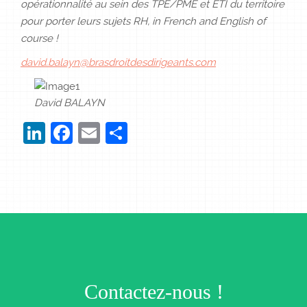
opérationnalité au sein des TPE/PME et ETI du territoire
pour porter leurs sujets RH, in French and English of
course !
david.balayn@brasdroitdesdirigeants.com
David BALAYN
LinkedIn
Facebook
Email
Partager
Contactez-nous !