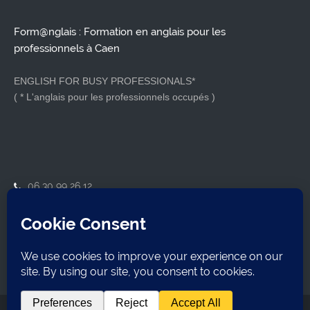
Form@nglais : Formation en anglais pour les
professionnels à Caen
ENGLISH FOR BUSY PROFESSIONALS*
( * L'anglais pour les professionnels occupés )
06 30 99 26 12
contact@formanglais.com
14210 Herouville-Saint-Clair
SIRET : 79921162800018
Formanglais
2026 Tous droits réservés. Webdesign
Tony Oheix