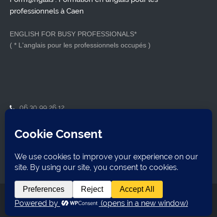
professionnels à Caen
ENGLISH FOR BUSY PROFESSIONALS*
( * L'anglais pour les professionnels occupés )
06 30 99 26 12
contact@formanglais.com
14210 Herouville-Saint-Clair
SIRET : 79921162800018
Formanglais
2026 Tous droits réservés. Webdesign
Tony Oheix
Mentions légales
Politique de confidentialités