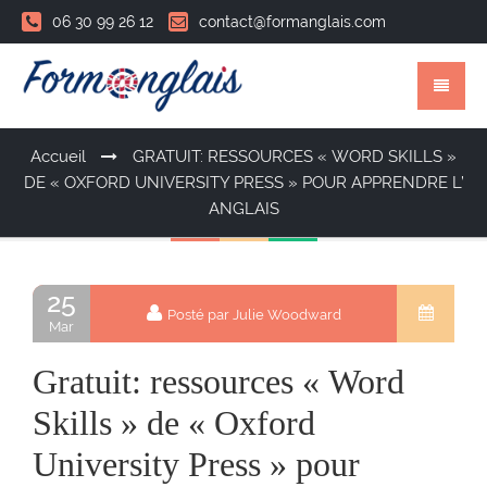
06 30 99 26 12
contact@formanglais.com
Accueil
GRATUIT: RESSOURCES « WORD SKILLS »
DE « OXFORD UNIVERSITY PRESS » POUR APPRENDRE L’
ANGLAIS
25
Posté par Julie Woodward
Mar
Gratuit: ressources « Word
Skills » de « Oxford
University Press » pour