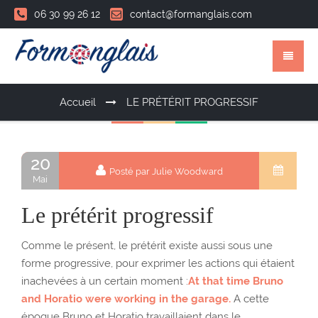
06 30 99 26 12
contact@formanglais.com
Accueil
LE PRÉTÉRIT PROGRESSIF
20
Posté par Julie Woodward
Mai
Le prétérit progressif
Comme le présent, le prétérit existe aussi sous une
forme progressive, pour exprimer les actions qui étaient
inachevées à un certain moment :
At that time Bruno
and Horatio were working in the garage.
A cette
époque Bruno et Horatio travaillaient dans le