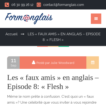
06 30 99 26 12
contact@formanglais.com
Accueil
LES « FAUX AMIS » EN ANGLAIS – EPISODE
8: « FLESH »
11
Posté par Julie Woodward
Sep
Les « faux amis » en anglais –
Episode 8: « Flesh »
Même le nom prête à confusion. C’est quoi un « faux
amis »? Une célébrité que vous inviter à vous rejoindre