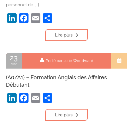
personnel de […]
LinkedIn
Facebook
Email
Partager
Lire plus
23
Posté par Julie Woodward
Mar
(A0/A1) – Formation Anglais des Affaires
Débutant
LinkedIn
Facebook
Email
Partager
Lire plus