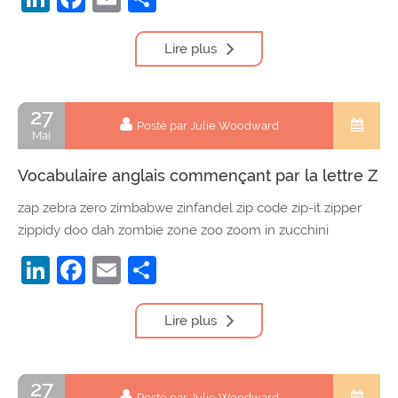
Lire plus
27
Posté par Julie Woodward
Mai
Vocabulaire anglais commençant par la lettre Z
zap zebra zero zimbabwe zinfandel zip code zip-it zipper
zippidy doo dah zombie zone zoo zoom in zucchini
LinkedIn
Facebook
Email
Partager
Lire plus
27
Posté par Julie Woodward