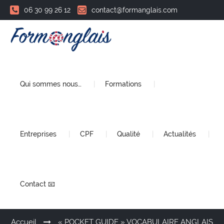
06 30 99 26 12
contact@formanglais.com
Qui sommes nous…
Formations
Entreprises
CPF
Qualité
Actualités
Contact 📧
Accueil
« POCKET GUIDE » VOCABULAIRE ANGLAIS