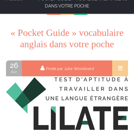
DANS VOTRE POCHE
« Pocket Guide » vocabulaire
anglais dans votre poche
26
Posté par Julie Woodward
Avr