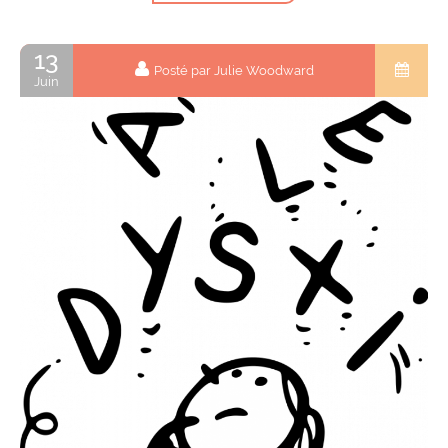
13
Posté par Julie Woodward
Juin