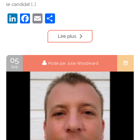
le candidat […]
LinkedIn
Facebook
Email
Partager
Lire plus
05
Posté par Julie Woodward
Sep