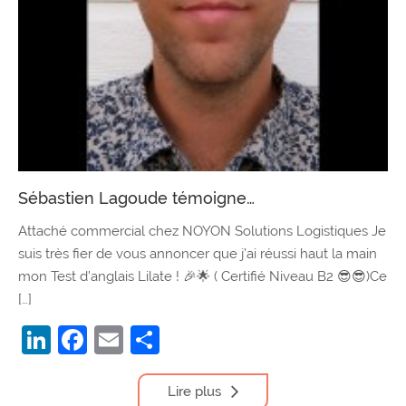
Sébastien Lagoude témoigne…
Attaché commercial chez NOYON Solutions Logistiques Je
suis très fier de vous annoncer que j’ai réussi haut la main
mon Test d’anglais Lilate ! 🎉🌟 ( Certifié Niveau B2 😎😎)Ce
[…]
LinkedIn
Facebook
Email
Partager
Lire plus