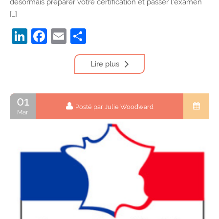
désormais préparer votre certification et passer l’examen
[…]
LinkedIn
Facebook
Email
Partager
Lire plus
01
Posté par Julie Woodward
Mar