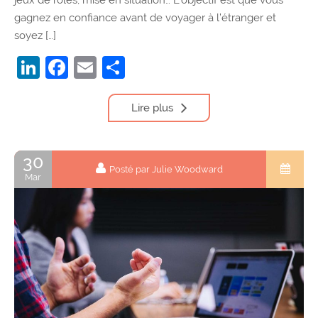
gagnez en confiance avant de voyager à l’étranger et
soyez […]
LinkedIn
Facebook
Email
Partager
Lire plus
30
Posté par Julie Woodward
Mar