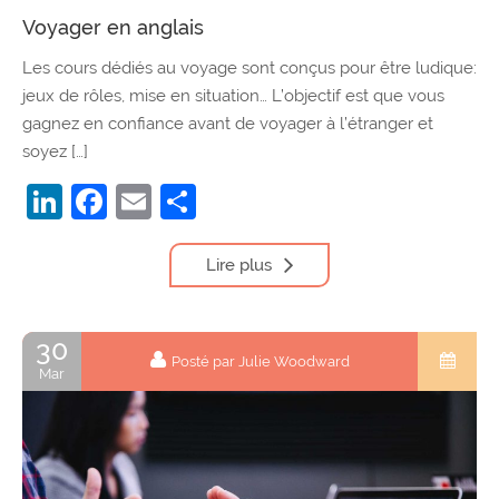
Voyager en anglais
Les cours dédiés au voyage sont conçus pour être ludique:
jeux de rôles, mise en situation… L’objectif est que vous
gagnez en confiance avant de voyager à l’étranger et
soyez […]
LinkedIn
Facebook
Email
Partager
Lire plus
30
Posté par Julie Woodward
Mar