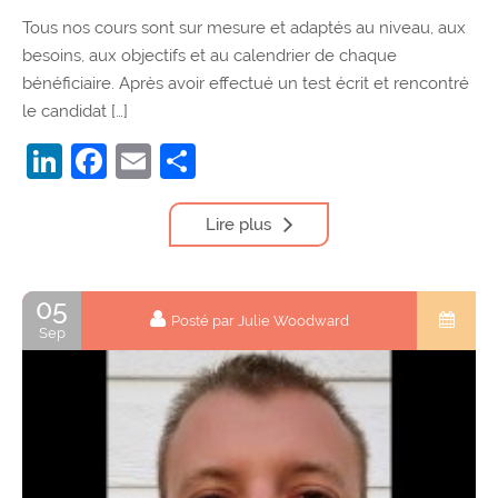
Tous nos cours sont sur mesure et adaptés au niveau, aux
besoins, aux objectifs et au calendrier de chaque
bénéficiaire. Après avoir effectué un test écrit et rencontré
le candidat […]
LinkedIn
Facebook
Email
Partager
Lire plus
05
Posté par Julie Woodward
Sep