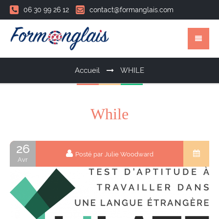
06 30 99 26 12
contact@formanglais.com
Accueil
WHILE
While
26
Posté par Julie Woodward
Avr