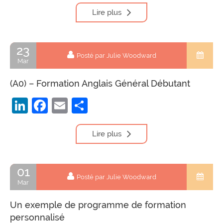
Lire plus
23
Posté par Julie Woodward
Mar
(A0) – Formation Anglais Général Débutant
LinkedIn
Facebook
Email
Partager
Lire plus
01
Posté par Julie Woodward
Mar
Un exemple de programme de formation
personnalisé