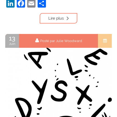
LinkedIn
Facebook
Email
Partager
Lire plus
13
Posté par Julie Woodward
Juin