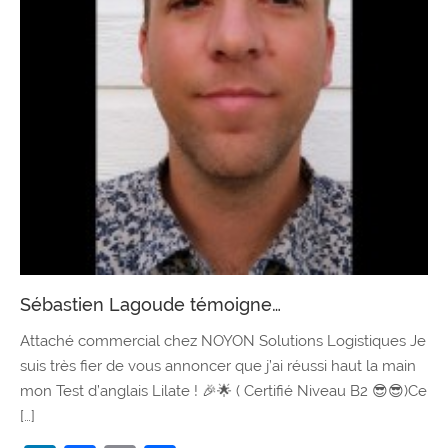
Sébastien Lagoude témoigne…
Attaché commercial chez NOYON Solutions Logistiques Je
suis très fier de vous annoncer que j’ai réussi haut la main
mon Test d’anglais Lilate ! 🎉🌟 ( Certifié Niveau B2 😎😎)Ce
[…]