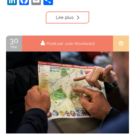
LinkedIn
Facebook
Email
Partager
Lire plus
30
Posté par Julie Woodward
Mar