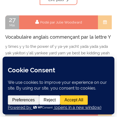
27
Posté par Julie Woodward
Mai
Vocabulaire anglais commençant par la lettre Y
y times y y to the power of y ya-ye yacht yada yada yada
yak yakitori y’all yankee yard yarn ye best be kidding yeah
you year year after year […]
LinkedIn
Facebook
Email
Partager
Lire plus
27
Posté par Julie Woodward
Mai