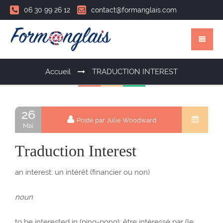
06 30 99 26 12
contact@formanglais.com
Accueil
TRADUCTION INTEREST
26
Posté par Julie Woodward
Mai
Traduction Interest
an interest: un intérêt (financier ou non)
noun
to be interested in (ping-pong): être intéressé par (le