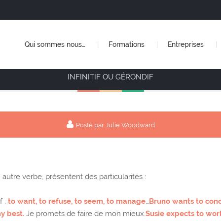
Qui sommes nous…
Formations
Entreprises
INFINITIF OU GÉRONDIF
Posté par Julie Woodward
 autre verbe, présentent des particularités :
f :
to want, to refuse, to seem, to manage
…
Bruno wants to conc
y best.
Je promets de faire de mon mieux.
Susie expects to work