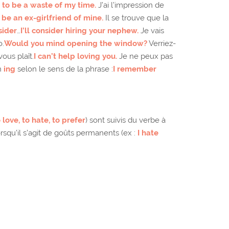
 to be a waste of my time.
J’ai l’impression de
e an ex-girlfriend of mine.
Il se trouve que la
sider
…
I’ll consider hiring your nephew.
Je vais
o.
Would you mind opening the window?
Verriez-
vous plaît.
I can’t help loving you.
Je ne peux pas
n
ing
selon le sens de la phrase :
I remember
o love, to hate, to prefer
) sont suivis du verbe à
rsqu’il s’agit de goûts permanents (ex :
I hate