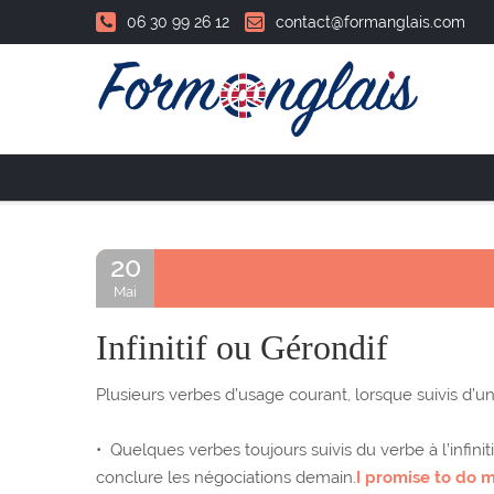
06 30 99 26 12
contact@formanglais.com
Accueil
20
Mai
Infinitif ou Gérondif
Plusieurs verbes d’usage courant, lorsque suivis d’un
• Quelques verbes toujours suivis du verbe à l’infiniti
conclure les négociations demain.
I promise to do m