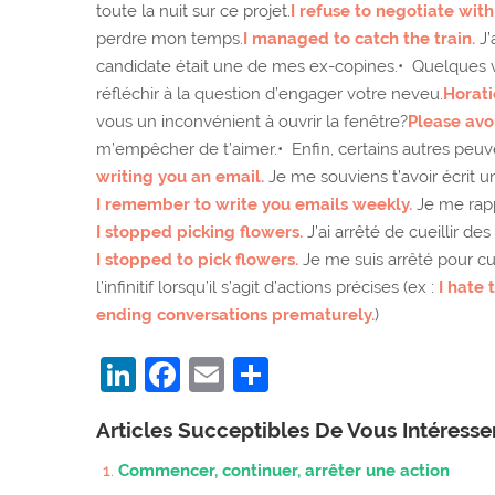
toute la nuit sur ce projet.
I refuse to negotiate with 
perdre mon temps.
I managed to catch the train.
J’
candidate était une de mes ex-copines.• Quelques v
réfléchir à la question d’engager votre neveu.
Horati
vous un inconvénient à ouvrir la fenêtre?
Please avo
m’empêcher de t’aimer.• Enfin, certains autres peuve
writing you an email.
Je me souviens t’avoir écrit u
I remember to write you emails weekly.
Je me rapp
I stopped picking flowers.
J’ai arrêté de cueillir des 
I stopped to pick flowers.
Je me suis arrêté pour cu
l’infinitif lorsqu’il s’agit d’actions précises (ex :
I hate 
ending conversations prematurely.
)
LinkedIn
Facebook
Email
Partager
Articles Succeptibles De Vous Intéress
Commencer, continuer, arrêter une action