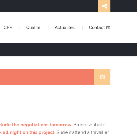
CPF
Qualité
Actualités
Contact 📧
lude the negotiations tomorrow.
Bruno souhaite
 all night on this project.
Susie s’attend à travailler