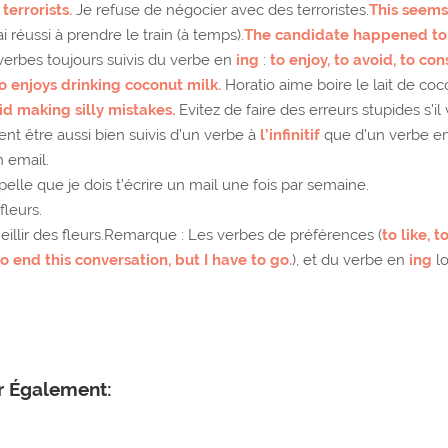
terrorists.
Je refuse de négocier avec des terroristes.
This seems
ai réussi à prendre le train (à temps).
The candidate happened to b
erbes toujours suivis du verbe en
ing
:
to enjoy, to avoid, to con
o enjoys drinking coconut milk.
Horatio aime boire le lait de coc
id making silly mistakes.
Evitez de faire des erreurs stupides s’il 
nt être aussi bien suivis d’un verbe à
l’infinitif
que d’un verbe e
n email.
elle que je dois t’écrire un mail une fois par semaine.
fleurs.
eillir des fleurs.Remarque : Les verbes de préférences (
to like, t
to end this conversation, but I have to go.
), et du verbe en
ing
lo
er Également: