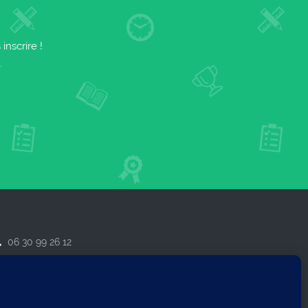
nscrire !
.
06 30 99 26 12
contact@formanglais.com
14210 Herouville-Saint-Clair
IRET : 79921162800018