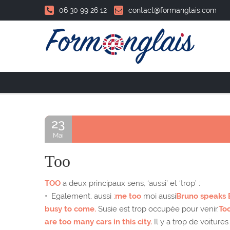
06 30 99 26 12
contact@formanglais.com
Accueil
23
Mai
Too
TOO
a deux principaux sens, ‘aussi’ et ‘trop’ :
• Egalement, aussi :
me too
moi aussi
Bruno speaks E
busy to come.
Susie est trop occupée pour venir.
To
are too many cars in this city.
Il y a trop de voitures 