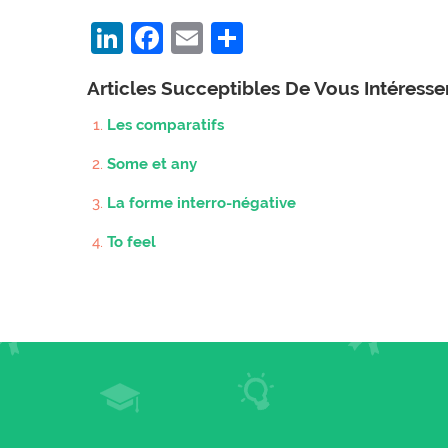
LinkedIn
Facebook
Email
Partager
Articles Succeptibles De Vous Intéress
Les comparatifs
Some et any
La forme interro-négative
To feel