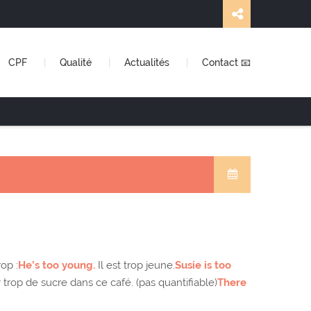
CPF
Qualité
Actualités
Contact 📧
op :
He’s too young.
Il est trop jeune.
Susie is too
y trop de sucre dans ce café. (pas quantifiable)
There