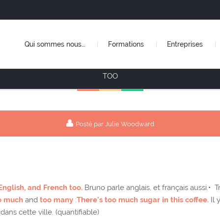
Qui sommes nous…
Formations
Entreprises
TOO
Posté par Julie Woodward
nglish, and French too.
Bruno parle anglais, et français aussi.• Tr
o much
and
too many
:
There’s too much sugar in this coffee.
Il 
dans cette ville. (quantifiable)