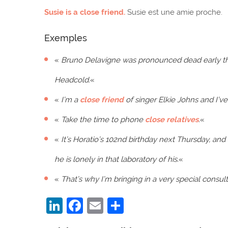
Susie is a close friend.
Susie est une amie proche.
Exemples
«
Bruno Delavigne was pronounced dead early thi
Headcold.
«
«
I’m a
close friend
of singer Elkie Johns and I’ve
«
Take the time to phone
close relatives
.
«
«
It’s Horatio’s 102nd birthday next Thursday, an
he is lonely in that laboratory of his.
«
«
That’s why I’m bringing in a very special consul
LinkedIn
Facebook
Email
Partager