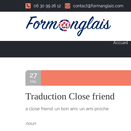
06 30 99 26 12
contact@formanglais.com
Accueil
27
Mai
Traduction Close friend
a close friend: un bon ami, un ami proche
noun