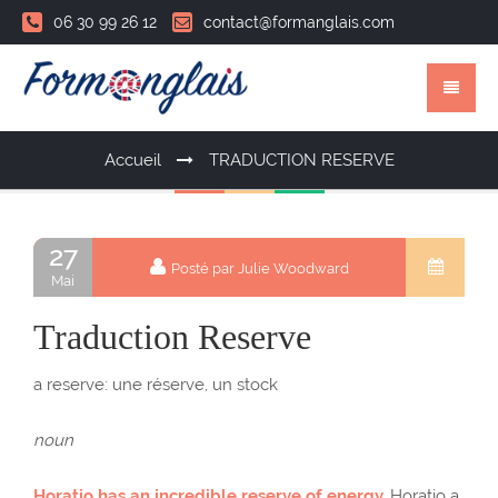
06 30 99 26 12
contact@formanglais.com
Accueil
TRADUCTION RESERVE
27
Posté par Julie Woodward
Mai
Traduction Reserve
a reserve: une réserve, un stock
noun
Horatio has an incredible reserve of energy.
Horatio a