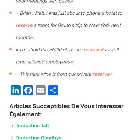
your meetings with Susie.
«
«
Brian : Well, I was just about to phone a hotel to
reserve
a room for Bruno’s trip to New York next
month.
«
«
I’m afraid the 401(k) plans are
reserved
for full-
time, salaried employees.
«
«
This next wine is from our private
reserve
.
«
LinkedIn
Facebook
Email
Partager
Articles Succeptibles De Vous Intéresser
Également:
Traduction Tall
Traduction Goodbye