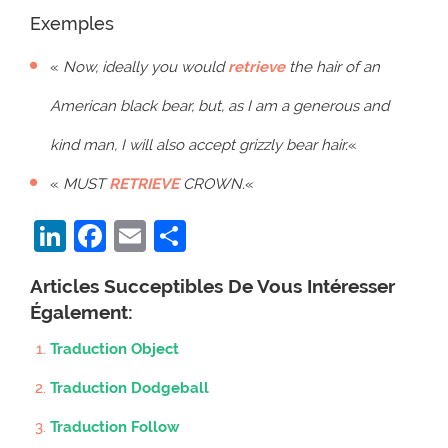
Exemples
«
Now, ideally you would
retrieve
the hair of an
American black bear, but, as I am a generous and
kind man, I will also accept grizzly bear hair.
«
«
MUST
RETRIEVE
CROWN.
«
LinkedIn
Facebook
Email
Partager
Articles Succeptibles De Vous Intéresser
Également:
Traduction Object
Traduction Dodgeball
Traduction Follow