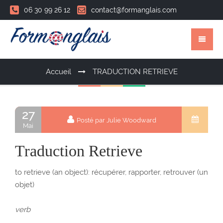
06 30 99 26 12
contact@formanglais.com
Accueil
TRADUCTION RETRIEVE
27
Posté par Julie Woodward
Mai
Traduction Retrieve
to retrieve (an object): récupérer, rapporter, retrouver (un
objet)
verb