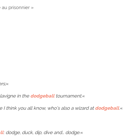
e au prisonnier »
rs;
«
lavigne in the
dodgeball
tournament.
«
e I think you all know, who’s also a wizard at
dodgeball
.
«
ll
: dodge, duck, dip, dive and… dodge.
«