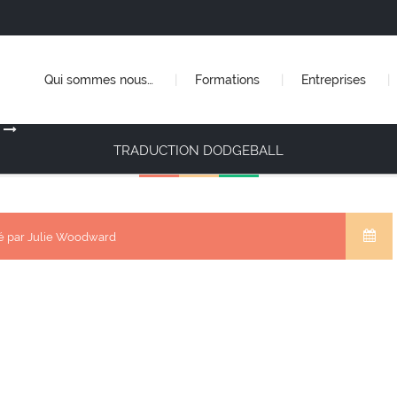
Qui sommes nous…
Formations
Entreprises
TRADUCTION DODGEBALL
é par Julie Woodward