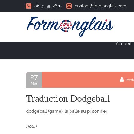
06 30 99 26 12
contact@formanglais.com
Accueil
27
Post
Mai
Traduction Dodgeball
dodgeball (game): la balle au prisonnier
noun