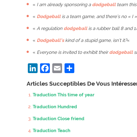
«
I am already sponsoring a
dodgeball
team this 
«
Dodgeball
is a team game, and there’s no « I »
«
A regulation
dodgeball
is a rubber ball 8 and 1
«
Dodgeball’s
kind of a stupid game, isn’t it?
«
«
Everyone is invited to exhibit their
dodgeball
sk
LinkedIn
Facebook
Email
Partager
Articles Succeptibles De Vous Intéress
Traduction This time of year
Traduction Hundred
Traduction Close friend
Traduction Teach