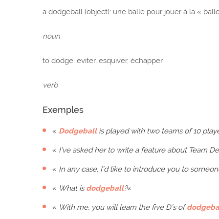
a dodgeball (object): une balle pour jouer à la « ball
noun
to dodge: éviter, esquiver, échapper
verb
Exemples
«
Dodgeball
is played with two teams of 10 playe
«
I’ve asked her to write a feature about Team De
«
In any case, I’d like to introduce you to someon
«
What is
dodgeball
?
«
«
With me, you will learn the five D’s of
dodgeba