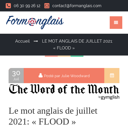
06 30 99 26 12
contact@formanglais.com
Accueil
LE MOT ANGLAIS DE JUILLET 2021:
« FLOOD »
30
Posté par Julie Woodward
Juil
Le mot anglais de juillet
2021: « FLOOD »