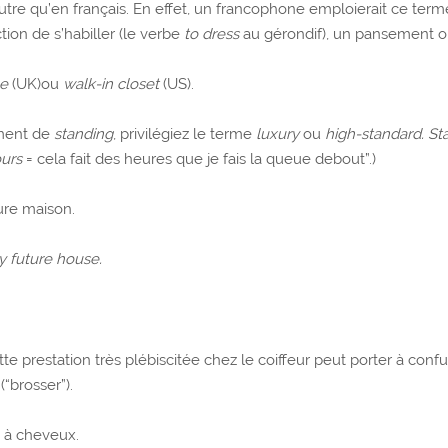
utre qu’en français. En effet, un francophone emploierait ce term
ction de s’habiller (le verbe
to dress
au gérondif), un pansement ou
be
(UK)ou
walk-in closet
(US).
ement de
standing
, privilégiez le terme
luxury
ou
high-standard. St
ours
= cela fait des heures que je fais la queue debout”.)
ure maison.
my future house.
tte prestation très plébiscitée chez le coiffeur peut porter à con
(“brosser”).
 à cheveux.