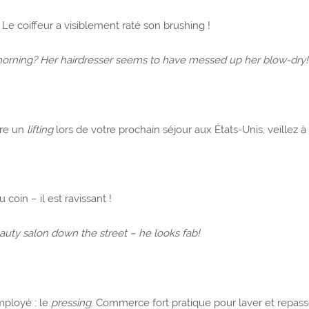
Le coiffeur a visiblement raté son brushing !
 morning? Her hairdresser seems to have messed up her blow-dry!
ire un
lifting
lors de votre prochain séjour aux États-Unis, veillez à 
u coin – il est ravissant !
eauty salon down the street – he looks fab!
mployé : le
pressing
. Commerce fort pratique pour laver et repasse