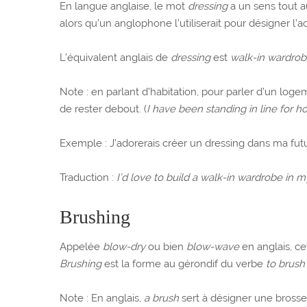
En langue anglaise, le mot
dressing
a un sens tout a
alors qu’un anglophone l’utiliserait pour désigner l’a
L’équivalent anglais de
dressing
est
walk-in wardro
Note : en parlant d’habitation, pour parler d’un log
de rester debout. (
I have been standing in line for h
Exemple : J’adorerais créer un dressing dans ma fut
Traduction :
I’d love to build a walk-in wardrobe in 
Brushing
Appelée
blow-dry
ou bien
blow-wave
en anglais, ce
Brushing
est la forme au gérondif du verbe
to brush
Note : En anglais,
a
brush
sert à désigner une brosse