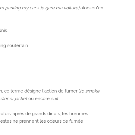
am parking my car = je gare ma voiture)
alors qu’en
nis.
ng souterrain.
n, ce terme désigne l’action de fumer (
to smoke
:
,
dinner jacket
ou encore
suit
.
trefois, après de grands dîners, les hommes
s vestes ne prennent les odeurs de fumée !