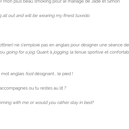
r mon plus beau smoking pour le mariage de Jade et Simon.
 all out and will be wearing my finest tuxedo.
rottiner) ne s’emploie pas en anglais pour désigner une séance d
ou
going for a jog.
Quant à
jogging,
la tenue sportive et confortabl
du mot anglais
foot
désignant… le pied !
’accompagnes ou tu restes au lit ?
oming with me or would you rather stay in bed?