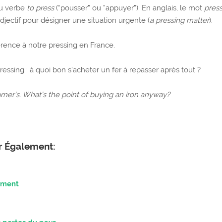
du verbe
to
press
(“pousser” ou ”appuyer”). En anglais, le mot
pres
jectif pour désigner une situation urgente (
a pressing matter
).
érence à notre pressing en France.
sing : à quoi bon s’acheter un fer à repasser après tout ?
arner’s. What’s the point of buying an iron anyway?
er Également:
lument