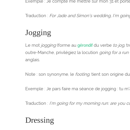
Exemple : Je compte me mettre sur mon 31 et porte
Traduction :
For Jade and Simon’s wedding, I’m going
Jogging
Le mot
jogging
(forme au
gérondif
du verbe
to jog,
t
outre-Manche, privilégiez la locution
going for a run
anglais.
Note : son synonyme, le
footing
, tient son origine 
Exemple : Je pars faire ma séance de jogging : tu m
Traduction :
I’m going for my morning run: are you c
Dressing