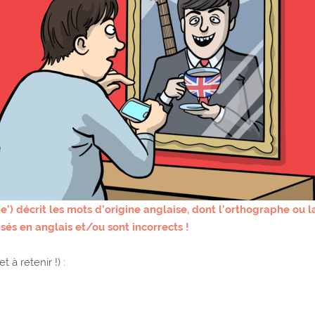
’) décrit les mots d’origine anglaise, dont l’orthographe ou 
isés en anglais et/ou sont incorrects !
 à retenir !) :