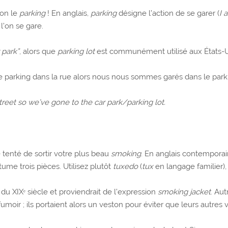
ion le
parking
! En anglais,
parking
désigne l’action de se garer (
I 
l’on se gare.
 park”
, alors que
parking lot
est communément utilisé aux États-U
 parking dans la rue alors nous nous sommes garés dans le parki
reet so we’ve gone to the car park/parking lot.
 tenté de sortir votre plus beau
smoking
. En anglais contemporai
ume trois pièces. Utilisez plutôt
tuxedo
(
tux
en langage familier)
du XIXᵉ siècle et proviendrait de l’expression
smoking jacket
. Au
umoir ; ils portaient alors un veston pour éviter que leurs autre