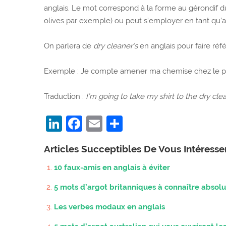
anglais. Le mot correspond à la forme au gérondif 
olives par exemple) ou peut s’employer en tant qu’ad
On parlera de
dry cleaner’s
en anglais pour faire réf
Exemple : Je compte amener ma chemise chez le pres
Traduction :
I’m going to take my shirt to the dry cle
LinkedIn
Facebook
Email
Partager
Articles Succeptibles De Vous Intéress
10 faux-amis en anglais à éviter
5 mots d’argot britanniques à connaître abso
Les verbes modaux en anglais