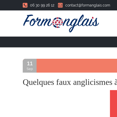
06 30 99 26 12
contact@formanglais.com
Accueil
11
Sep
Quelques faux anglicismes à