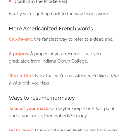
Conflict in the Middle East
Finally we’re getting back to the way things were.
More Americanized French words
Cul-de-sac
:
the fanciest way to refer to a dead end.
À propos
:
À propos of your résumé, I see you
graduated from Indiana Clown College.
Tête-à-tête
:
Now that we’re maskless, we’d like a
tête-
à-tête
with your lips.
Ways to resume normalcy
Take off your mask:
Or maybe keep it on? Just put it
under your nose, then nobody’s happy.
Go to work:
Thank god we can finally work from work.