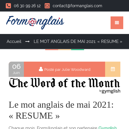
06 30 99 26 12
contact@formanglais.com
Accueil
LE MOT ANGLAIS DE MAI 2021: « RESUME »
06
Posté par Julie Woodward
Juin
Le mot anglais de mai 2021:
« RESUME »
Chaque mois, Form@nglais et son partenaire
Gymglish