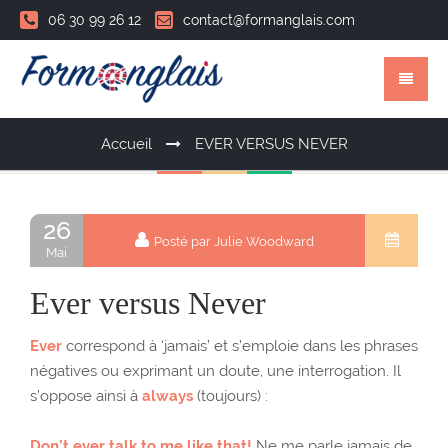
06 30 99 26 12
contact@formanglais.com
Accueil
EVER VERSUS NEVER
26
Posté par Julie Woodward
Mai
Ever versus Never
Ever
correspond à ‘jamais’ et s’emploie dans les phrases
négatives ou exprimant un doute, une interrogation. Il
s’oppose ainsi à
always
(toujours) :
Don’t ever talk to me like that!
Ne me parle jamais de