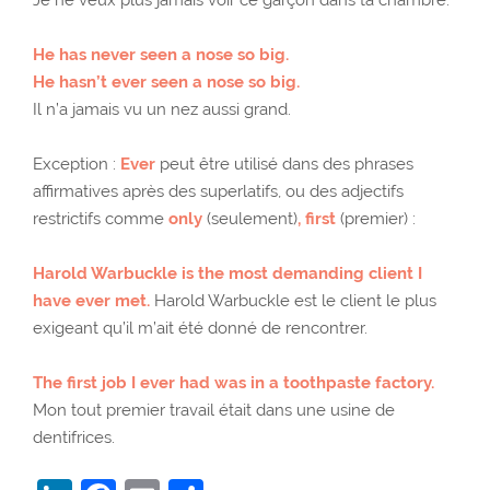
Je ne veux plus jamais voir ce garçon dans ta chambre.
He has never seen a nose so big.
He hasn’t ever seen a nose so big.
Il n’a jamais vu un nez aussi grand.
Exception :
Ever
peut être utilisé dans des phrases
affirmatives après des superlatifs, ou des adjectifs
restrictifs comme
only
(seulement)
, first
(premier) :
Harold Warbuckle is the most demanding client I
have ever met.
Harold Warbuckle est le client le plus
exigeant qu’il m’ait été donné de rencontrer.
The first job I ever had was in a toothpaste factory.
Mon tout premier travail était dans une usine de
dentifrices.