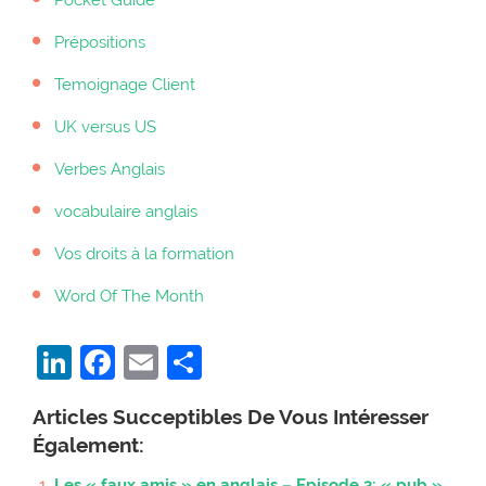
Pocket Guide
Prépositions
Temoignage Client
UK versus US
Verbes Anglais
vocabulaire anglais
Vos droits à la formation
Word Of The Month
LinkedIn
Facebook
Email
Partager
Articles Succeptibles De Vous Intéresser
Également:
Les « faux amis » en anglais – Episode 3: « pub »