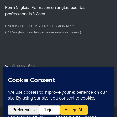
Form@nglais : Formation en anglais pour les
professionnels à Caen
ENGLISH FOR BUSY PROFESSIONALS*
( * L'anglais pour les professionnels occupés )
06 30 99 26 12
contact@formanglais.com
14210 Herouville-Saint-Clair
SIRET : 79921162800018
Formanglais
2026 Tous droits réservés. Webdesign
Tony Oheix