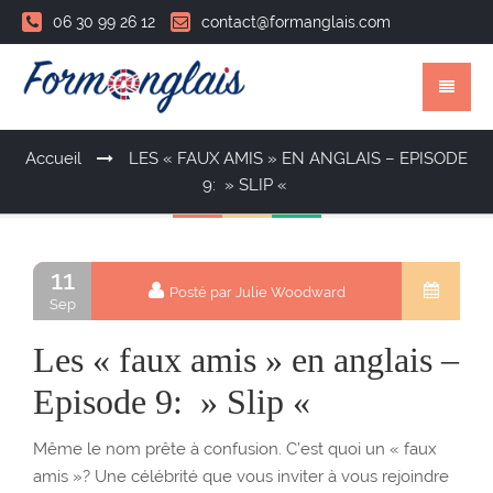
06 30 99 26 12
contact@formanglais.com
Accueil
LES « FAUX AMIS » EN ANGLAIS – EPISODE
9: » SLIP «
11
Posté par Julie Woodward
Sep
Les « faux amis » en anglais –
Episode 9: » Slip «
Même le nom prête à confusion. C’est quoi un « faux
amis »? Une célébrité que vous inviter à vous rejoindre