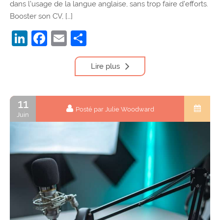
dans l’usage de la langue anglaise, sans trop faire d’efforts.
Booster son CV, […]
LinkedIn
Facebook
Email
Partager
Lire plus
11
Posté par Julie Woodward
Juin