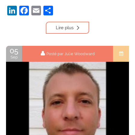
LinkedIn
Facebook
Email
Partager
Lire plus
05
Posté par Julie Woodward
Sep