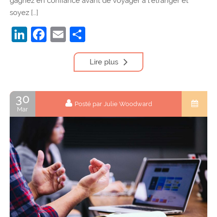
gagnez en confiance avant de voyager à l’étranger et
soyez […]
LinkedIn
Facebook
Email
Partager
Lire plus
30
Posté par Julie Woodward
Mar