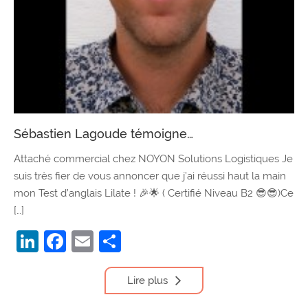
Sébastien Lagoude témoigne…
Attaché commercial chez NOYON Solutions Logistiques Je
suis très fier de vous annoncer que j’ai réussi haut la main
mon Test d’anglais Lilate ! 🎉🌟 ( Certifié Niveau B2 😎😎)Ce
[…]
LinkedIn
Facebook
Email
Partager
Lire plus