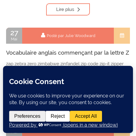
Lire plus
27
Posté par Julie Woodward
Mai
Vocabulaire anglais commençant par la lettre Z
zap zebra zero zimbabwe zinfandel zip code zip-it zipper
zippidy doo dah zombie zone zoo zoom in zucchini
LinkedIn
Facebook
Email
Partager
Lire plus
27
Posté par Julie Woodward
Mai