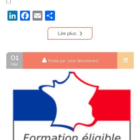
[…]
LinkedIn
Facebook
Email
Partager
Lire plus
01
Posté par Julie Woodward
Mar