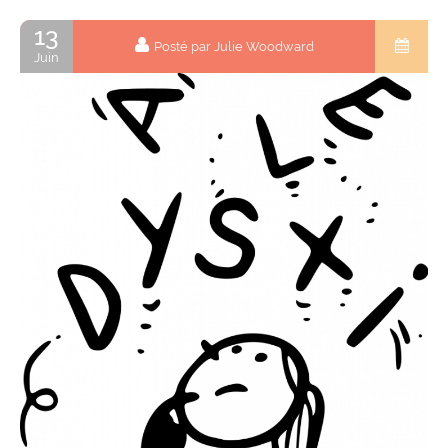
13
Posté par Julie Woodward
Juin