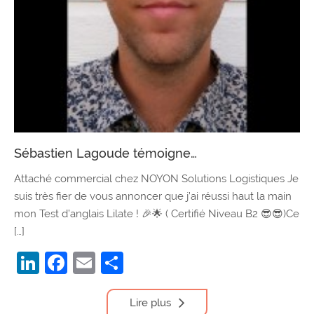
Sébastien Lagoude témoigne…
Attaché commercial chez NOYON Solutions Logistiques Je
suis très fier de vous annoncer que j’ai réussi haut la main
mon Test d’anglais Lilate ! 🎉🌟 ( Certifié Niveau B2 😎😎)Ce
[…]
LinkedIn
Facebook
Email
Partager
Lire plus