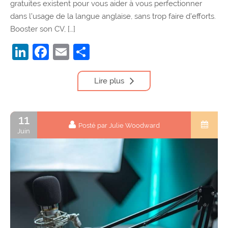
gratuites existent pour vous aider à vous perfectionner
dans l’usage de la langue anglaise, sans trop faire d’efforts.
Booster son CV, […]
LinkedIn
Facebook
Email
Partager
Lire plus
11
Posté par Julie Woodward
Juin