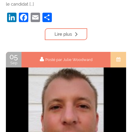
le candidat […]
LinkedIn
Facebook
Email
Partager
Lire plus
05
Posté par Julie Woodward
Sep