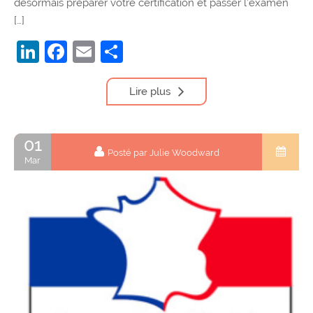
désormais préparer votre certification et passer l’examen
[…]
LinkedIn
Facebook
Email
Partager
Lire plus
01
Posté par Julie Woodward
Mar