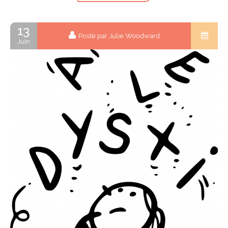
13
Posté par Julie Woodward
Juin