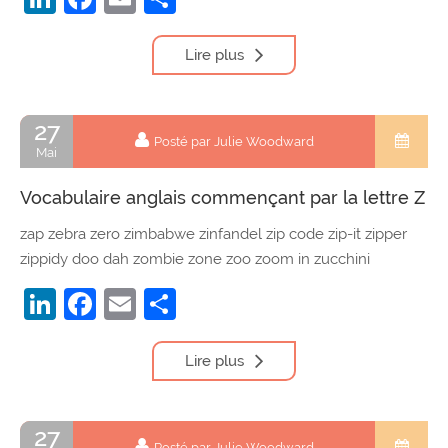
Lire plus
27
Posté par Julie Woodward
Mai
Vocabulaire anglais commençant par la lettre Z
zap zebra zero zimbabwe zinfandel zip code zip-it zipper
zippidy doo dah zombie zone zoo zoom in zucchini
LinkedIn
Facebook
Email
Partager
Lire plus
27
Posté par Julie Woodward