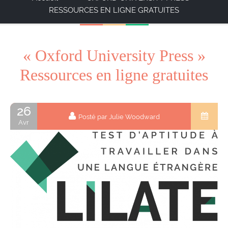
RESSOURCES EN LIGNE GRATUITES
« Oxford University Press »
Ressources en ligne gratuites
26
Posté par Julie Woodward
Avr