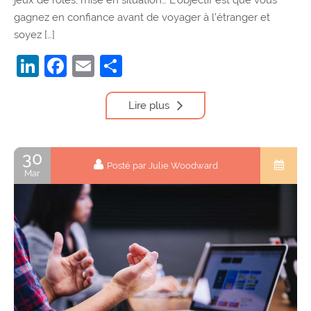
gagnez en confiance avant de voyager à l’étranger et
soyez […]
LinkedIn
Facebook
Email
Partager
Lire plus
30
Posté par Julie Woodward
Mar