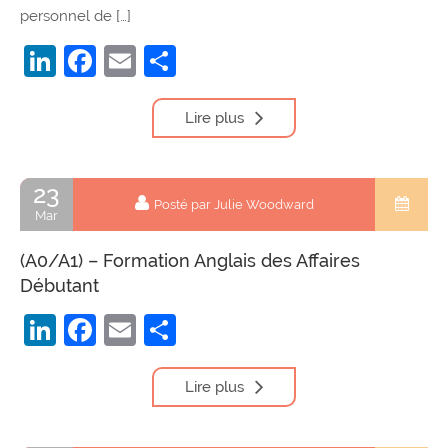
personnel de […]
LinkedIn
Facebook
Email
Partager
Lire plus
23
Posté par Julie Woodward
Mar
(A0/A1) – Formation Anglais des Affaires
Débutant
LinkedIn
Facebook
Email
Partager
Lire plus