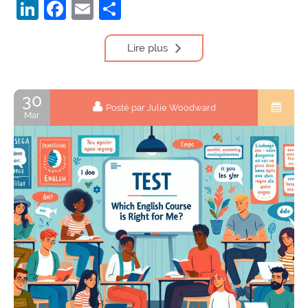
LinkedIn
Facebook
Email
Partager
Lire plus
30
Posté par Julie Woodward
Mar