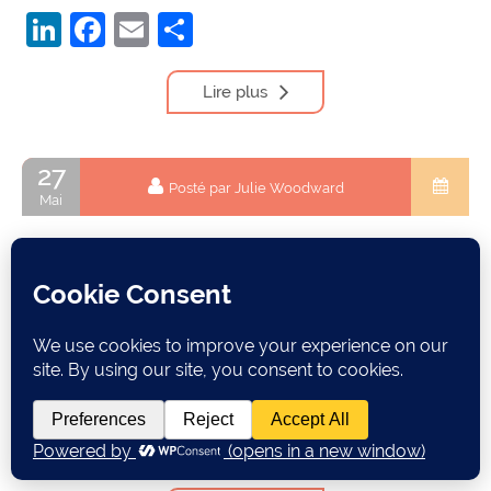
LinkedIn
Facebook
Email
Partager
Lire plus
27
Posté par Julie Woodward
Mai
Vocabulaire anglais commençant par la lettre
W
wad waffle waft wage waist wait wait a second wait-and-
see wait around wait one minute wait there is more waiter
waiting room waiting time waiting to happen waive wake-
eveil wake […]
LinkedIn
Facebook
Email
Partager