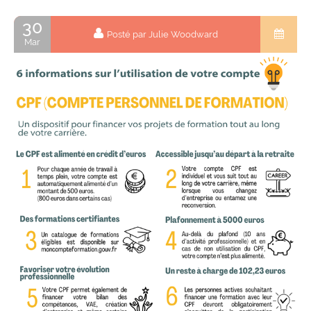
30
Posté par Julie Woodward
Mar