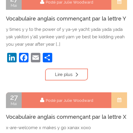
Posté par Julie Woodward
Mai
Vocabulaire anglais commençant par la lettre Y
y times y y to the power of y ya-ye yacht yada yada yada
yak yakitori y’all yankee yard yarn ye best be kidding yeah
you year year after year […]
LinkedIn
Facebook
Email
Partager
Lire plus
27
Posté par Julie Woodward
Mai
Vocabulaire anglais commençant par la lettre X
x-are-welcome x makes y go xanax xoxo