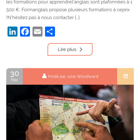
les formations pour apprendrel’anglais sont plafonnées à 1
500 €. Formanglais propose plusieurs formations à ceprix
!N’hésitez pas à nous contacter […]
LinkedIn
Facebook
Email
Partager
Lire plus
30
Posté par Julie Woodward
Mar