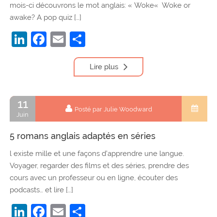
mois-ci découvrons le mot anglais: « Woke« Woke or
awake? A pop quiz […]
LinkedIn
Facebook
Email
Partager
Lire plus
11
Posté par Julie Woodward
Juin
5 romans anglais adaptés en séries
l existe mille et une façons d’apprendre une langue.
Voyager, regarder des films et des séries, prendre des
cours avec un professeur ou en ligne, écouter des
podcasts… et lire […]
LinkedIn
Facebook
Email
Partager