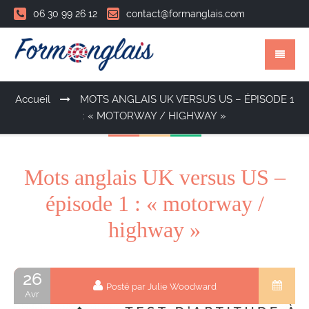
06 30 99 26 12
contact@formanglais.com
Accueil
MOTS ANGLAIS UK VERSUS US – ÉPISODE 1
: « MOTORWAY / HIGHWAY »
Mots anglais UK versus US –
épisode 1 : « motorway /
highway »
26
Posté par Julie Woodward
Avr