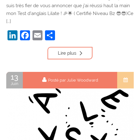
suis très fier de vous annoncer que j’ai réussi haut la main
mon Test d’anglais Lilate ! 🎉🌟 ( Certifié Niveau B2 😎😎)Ce
[…]
LinkedIn
Facebook
Email
Partager
Lire plus
13
Posté par Julie Woodward
Juin