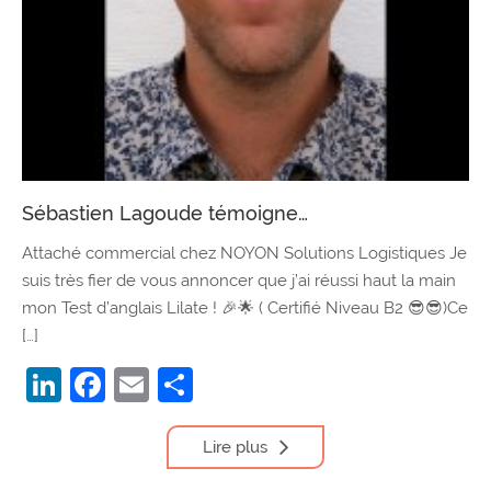
Sébastien Lagoude témoigne…
Attaché commercial chez NOYON Solutions Logistiques Je
suis très fier de vous annoncer que j’ai réussi haut la main
mon Test d’anglais Lilate ! 🎉🌟 ( Certifié Niveau B2 😎😎)Ce
[…]
LinkedIn
Facebook
Email
Partager
Lire plus