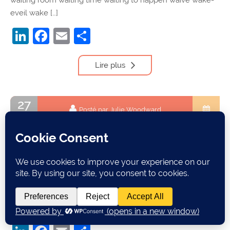
eveil wake […]
LinkedIn
Facebook
Email
Partager
Lire plus
27
Posté par Julie Woodward
Mai
Vocabulaire anglais commençant par la lettre V
vacant vacation vacation spot vaccine vacuum vagabond
vaginal vague valedictorian valentine’s day valid valley
valuable value value added vampire vandal variable
variable interest rate variant variety various vast vat vatican
[…]