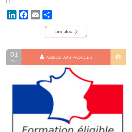
[…]
LinkedIn
Facebook
Email
Partager
Lire plus
01
Posté par Julie Woodward
Mar