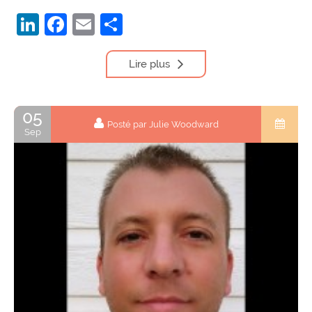
LinkedIn
Facebook
Email
Partager
Lire plus
05
Posté par Julie Woodward
Sep