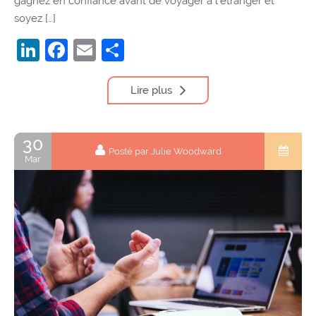
gagnez en confiance avant de voyager à l’étranger et
soyez […]
LinkedIn
Facebook
Email
Partager
Lire plus
30
Posté par Julie Woodward
Mar