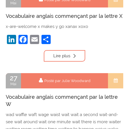
Mai
Vocabulaire anglais commençant par la lettre X
x-are-welcome x makes y go xanax xoxo
LinkedIn
Facebook
Email
Partager
Lire plus
27
Posté par Julie Woodward
Mai
Vocabulaire anglais commençant par la lettre
W
wad waffle waft wage waist wait wait a second wait-and-
see wait around wait one minute wait there is more waiter
waiting room waiting time waiting to happen waive wake-