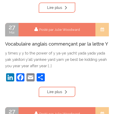
Lire plus
27
Posté par Julie Woodward
Mai
Vocabulaire anglais commençant par la lettre Y
y times y y to the power of y ya-ye yacht yada yada yada
yak yakitori y’all yankee yard yarn ye best be kidding yeah
you year year after year […]
LinkedIn
Facebook
Email
Partager
Lire plus
27
Posté par Julie Woodward