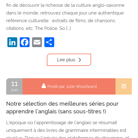
fin de découvrir la richesse de la culture anglo-saxonne
dans le monde, retrouvez chaque jour une authentique
référence culturelle : extraits de films, de chansons,
citations, etc. The Police, So […]
LinkedIn
Facebook
Email
Partager
Lire plus
11
Posté par Julie Woodward
Juin
Notre sélection des meilleures séries pour
apprendre l’anglais (sans sous-titres !)
L’époque où l’apprentissage de l’anglais se résumait
uniquement à des livres de grammaire interminables est
révolue. Depuis l’arrivée des plateformes de streaming, et