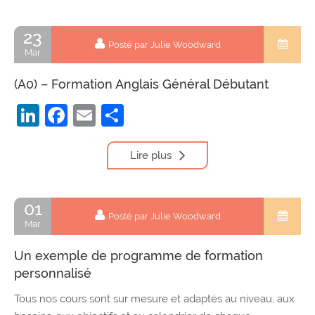
23
Posté par Julie Woodward
Mar
(A0) – Formation Anglais Général Débutant
LinkedIn
Facebook
Email
Partager
Lire plus
01
Posté par Julie Woodward
Mar
Un exemple de programme de formation
personnalisé
Tous nos cours sont sur mesure et adaptés au niveau, aux