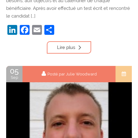
besoins, aux objectifs et au calendrier de chaque
bénéficiaire. Après avoir effectué un test écrit et rencontré
le candidat […]
LinkedIn
Facebook
Email
Partager
Lire plus
05
Posté par Julie Woodward
Sep