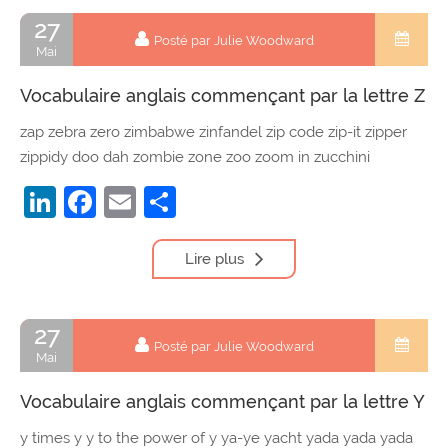
27
Posté par Julie Woodward
Mai
Vocabulaire anglais commençant par la lettre Z
zap zebra zero zimbabwe zinfandel zip code zip-it zipper
zippidy doo dah zombie zone zoo zoom in zucchini
LinkedIn
Facebook
Email
Partager
Lire plus
27
Posté par Julie Woodward
Mai
Vocabulaire anglais commençant par la lettre Y
y times y y to the power of y ya-ye yacht yada yada yada