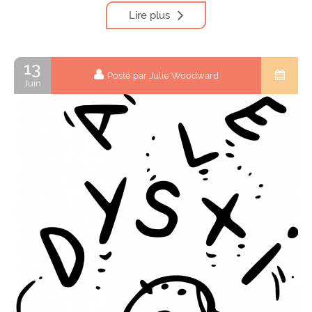
Lire plus
13
Posté par Julie Woodward
Juin