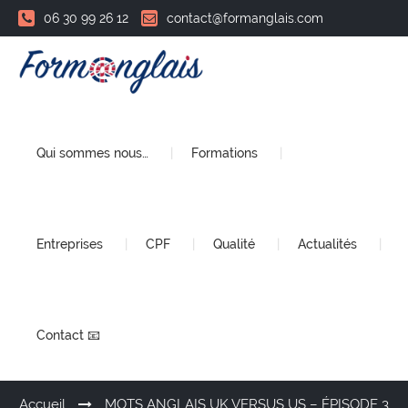
06 30 99 26 12
contact@formanglais.com
Qui sommes nous…
Formations
Entreprises
CPF
Qualité
Actualités
Contact 📧
Accueil
MOTS ANGLAIS UK VERSUS US – ÉPISODE 3