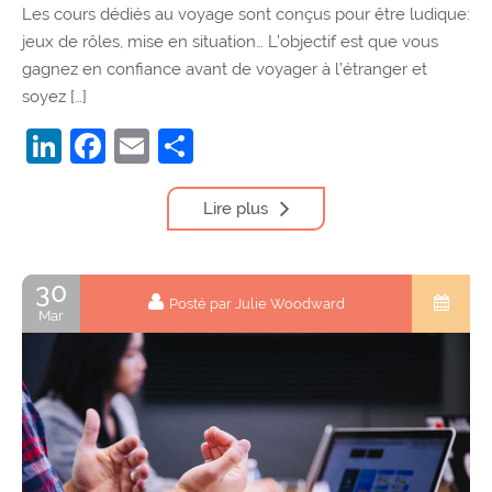
Les cours dédiés au voyage sont conçus pour être ludique:
jeux de rôles, mise en situation… L’objectif est que vous
gagnez en confiance avant de voyager à l’étranger et
soyez […]
LinkedIn
Facebook
Email
Partager
Lire plus
30
Posté par Julie Woodward
Mar