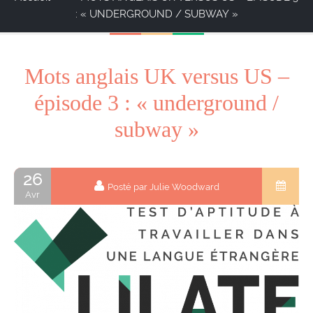
: « UNDERGROUND / SUBWAY »
Mots anglais UK versus US –
épisode 3 : « underground /
subway »
26
Posté par Julie Woodward
Avr