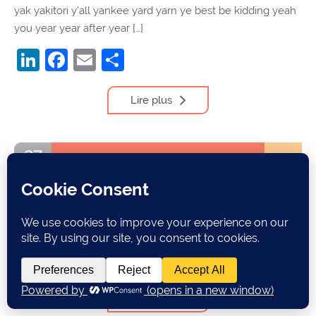
yak yakitori y’all yankee yard yarn ye best be kidding yeah
you year year after year […]
LinkedIn
Facebook
Email
Partager
Lire plus
27
Posté par Julie Woodward
Mai
Vocabulaire anglais commençant par la lettre X
x-are-welcome x makes y go xanax xoxo
LinkedIn
Facebook
Email
Partager
Lire plus