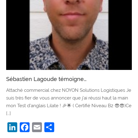
Sébastien Lagoude témoigne…
Attaché commercial chez NOYON Solutions Logistiques Je
suis très fier de vous annoncer que j’ai réussi haut la main
mon Test d’anglais Lilate ! 🎉🌟 ( Certifié Niveau B2 😎😎)Ce
[…]
LinkedIn
Facebook
Email
Partager