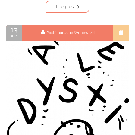
Lire plus
13
Posté par Julie Woodward
Juin