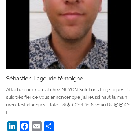
Sébastien Lagoude témoigne…
Attaché commercial chez NOYON Solutions Logistiques Je
suis très fier de vous annoncer que j’ai réussi haut la main
mon Test d’anglais Lilate ! 🎉🌟 ( Certifié Niveau B2 😎😎)Ce
[…]
LinkedIn
Facebook
Email
Partager