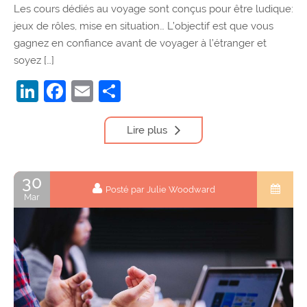
Les cours dédiés au voyage sont conçus pour être ludique:
jeux de rôles, mise en situation… L’objectif est que vous
gagnez en confiance avant de voyager à l’étranger et
soyez […]
LinkedIn
Facebook
Email
Partager
Lire plus
30
Posté par Julie Woodward
Mar