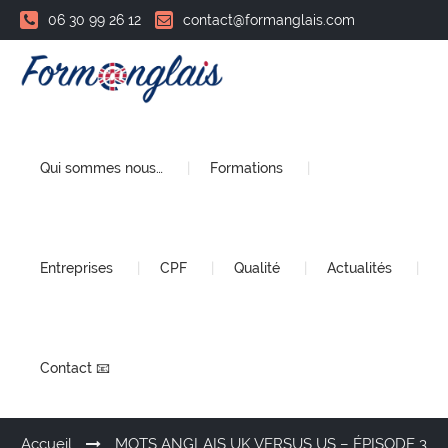
06 30 99 26 12
contact@formanglais.com
Qui sommes nous…
Formations
Entreprises
CPF
Qualité
Actualités
Contact 📧
Accueil
MOTS ANGLAIS UK VERSUS US – ÉPISODE 3