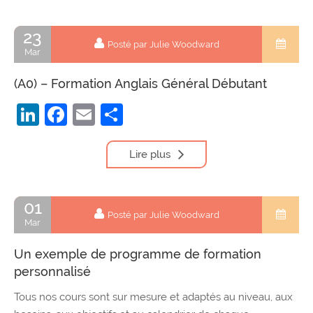
23
Posté par Julie Woodward
Mar
(A0) – Formation Anglais Général Débutant
LinkedIn
Facebook
Email
Partager
Lire plus
01
Posté par Julie Woodward
Mar
Un exemple de programme de formation
personnalisé
Tous nos cours sont sur mesure et adaptés au niveau, aux