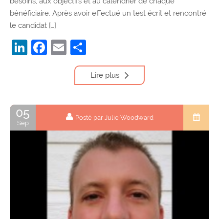
besoins, aux objectifs et au calendrier de chaque
bénéficiaire. Après avoir effectué un test écrit et rencontré
le candidat […]
LinkedIn
Facebook
Email
Partager
Lire plus
05
Posté par Julie Woodward
Sep