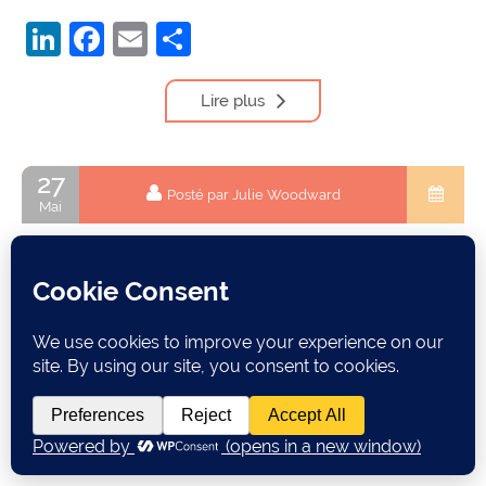
LinkedIn
Facebook
Email
Partager
Lire plus
27
Posté par Julie Woodward
Mai
Vocabulaire anglais commençant par la lettre Z
zap zebra zero zimbabwe zinfandel zip code zip-it zipper
zippidy doo dah zombie zone zoo zoom in zucchini
LinkedIn
Facebook
Email
Partager
Lire plus