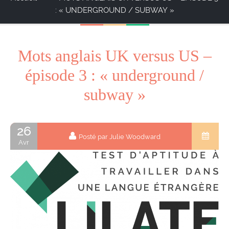
: « UNDERGROUND / SUBWAY »
Mots anglais UK versus US –
épisode 3 : « underground /
subway »
26
Posté par Julie Woodward
Avr