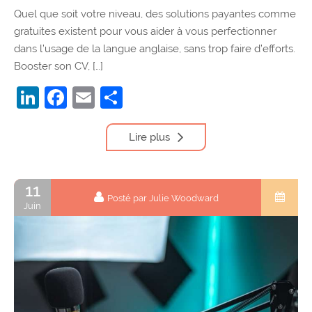
Quel que soit votre niveau, des solutions payantes comme
gratuites existent pour vous aider à vous perfectionner
dans l’usage de la langue anglaise, sans trop faire d’efforts.
Booster son CV, […]
LinkedIn
Facebook
Email
Partager
Lire plus
11
Posté par Julie Woodward
Juin